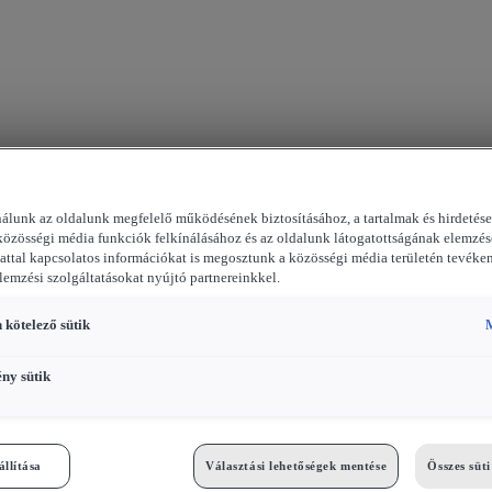
nálunk az oldalunk megfelelő működésének biztosításához, a tartalmak és hirdetés
közösségi média funkciók felkínálásához és az oldalunk látogatottságának elemzés
attal kapcsolatos információkat is megosztunk a közösségi média területén tevéke
elemzési szolgáltatásokat nyújtó partnereinkkel.
 kötelező sütik
M
ény sütik
állítása
Választási lehetőségek mentése
Összes süt