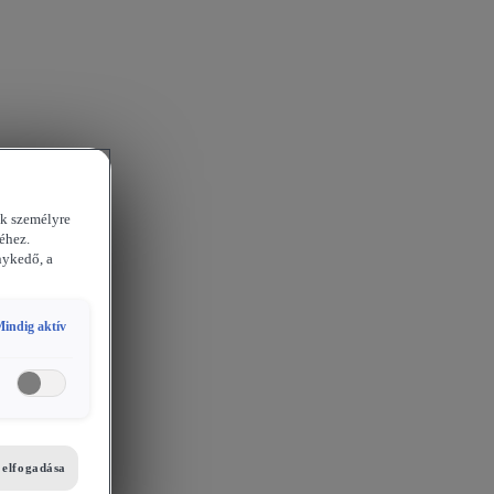
ek személyre
éhez.
nykedő, a
indig aktív
i elfogadása