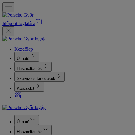
Időpont foglalása
Kezdőlap
Új autó
Használtautók
Szerviz és tartozékok
Kapcsolat
Új autó
Használtautók