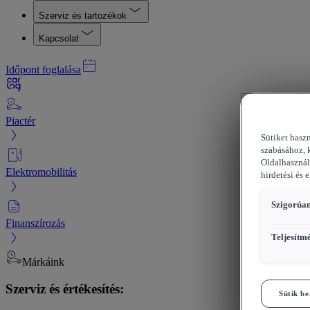
Szerviz és tartozékok
Kapcsolat
Időpont foglalása
Piactér
Sütiket hasz
szabásához, 
Oldalhasznál
Elektromobilitás
hirdetési és 
Szigorúan
Finanszírozás
Teljesítm
Márkáink
Szerviz és értékesítés:
Sütik be