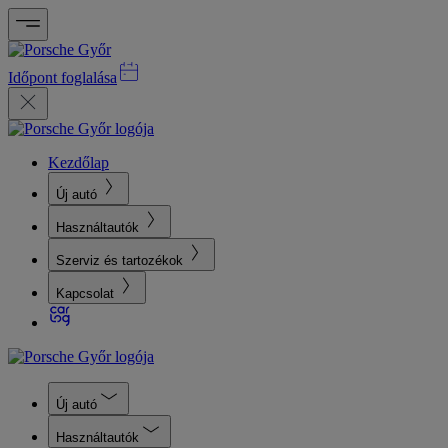
Időpont foglalása
Kezdőlap
Új autó
Használtautók
Szerviz és tartozékok
Kapcsolat
Új autó
Használtautók