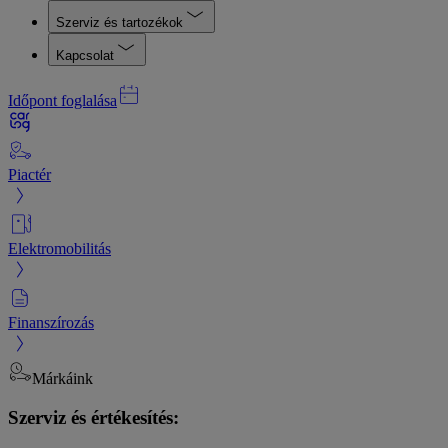
Szerviz és tartozékok
Kapcsolat
Időpont foglalása
Piactér
Elektromobilitás
Finanszírozás
Márkáink
Szerviz és értékesítés: