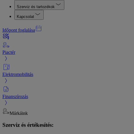
Szerviz és tartozékok
Kapcsolat
Időpont foglalása
Piactér
Elektromobilitás
Finanszírozás
Márkáink
Szerviz és értékesítés: