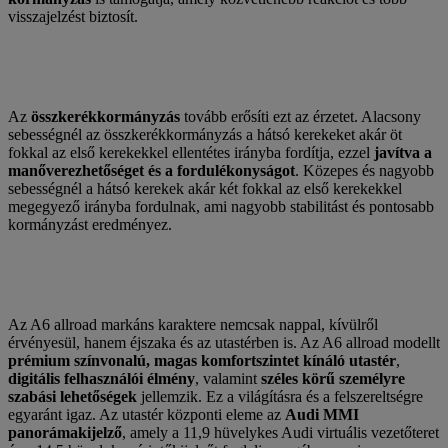
visszajelzést biztosít.
Az
összkerékkormányzás
tovább erősíti ezt az érzetet. Alacsony
sebességnél az összkerékkormányzás a hátsó kerekeket akár öt
fokkal az első kerekekkel ellentétes irányba fordítja, ezzel
javítva a
manőverezhetőséget és a fordulékonyságot
. Közepes és nagyobb
sebességnél a hátsó kerekek akár két fokkal az első kerekekkel
megegyező irányba fordulnak, ami nagyobb stabilitást és pontosabb
kormányzást eredményez.
Az A6 allroad markáns karaktere nemcsak nappal, kívülről
érvényesül, hanem éjszaka és az utastérben is. Az A6 allroad modellt
prémium színvonalú, magas komfortszintet kínáló utastér
,
digitális felhasználói élmény
, valamint
széles körű személyre
szabási lehetőségek
jellemzik. Ez a világításra és a felszereltségre
egyaránt igaz. Az utastér központi eleme az
Audi MMI
panorámakijelző
, amely a 11,9 hüvelykes Audi virtuális vezetőteret