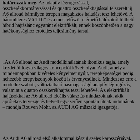
határozzák meg.
Az adaptív légrugózással,
összkerékkormányzással és quattro összkerékhajtással felszerelt új
A6 allroad bármilyen terepen magabiztos haladást tesz lehetővé. A
háromliteres V6 TDI* és a most először elérhető hálózatról tölthető
hibrid hajtáslánc egyaránt elektrifikált; ennek köszönhetően a nagy
hatékonysághoz erőteljes teljesítmény társul.
„Az A6 allroad az Audi modellkínálatának ikonikus tagja, amely
kezdettől fogva világos koncepciót követ: olyan Audi, amely a
mindennapokban kivételes kényelmet nyújt, terepképességei pedig
nehezebb terepviszonyok között is érvényesülnek. Mindezt az erre a
modellre szabott, változtatható hasmagasságú adaptív légrugózás,
valamint a quattro összkerékhajtás teszi lehetővé. Az elektrifikált
hajtásokkal az A6 allroad ideális választás mindazoknak, akik
aprólékos tervezgetés helyett egyszerűen spontán útnak indulnának”
– mondja Rouven Mohr, az AUDI AG műszaki igazgatója.
Az Audi A6 allroad első alkalommal készül széles karosszériával,