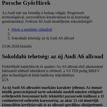
Porsche Győr
Hírek
Az Audi már ma formálja a holnap világát. Progresszív
technológiával, szenvedélyes kreativitással és új közösségi
gondolatokkal. Fedezze fel Audi modelljeink sokszínűségét!
Hírek a mobilitás világából
Sokoldalú tehetség: az új Audi A6 allroad
23.06.2026
Aktuális
Sokoldalú tehetség: az új Audi A6 allroad
Elektrifikált hajtásláncok és quattro: Az A6 allroad első alkalommal
hálózatról tölthető hibridként is elérhető, a V6 TDI pedig MHEV
plus technológiával kínál hatékony teljesítményt.
Az új Audi A6 allroadot markáns karakter jellemzi. Az immár
ötödik generációjánál tartó sokoldalú modell minden eddiginél
erőteljesebb benyomást kelt: tekintélyt parancsoló kiállását a 11
centiméterrel szélesebb karosszéria, az akár 21 col átmérőjű
könnyűfém keréktárcsák és az allroad-specifikus dizájnelemek