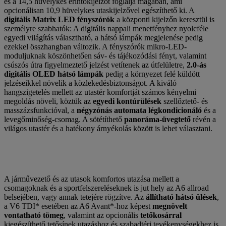
és a 14,5 hüvelykes érintőkijelzőt foglalja magában, ami
opcionálisan 10,9 hüvelykes utaskijelzővel egészíthető ki. A
digitális Matrix LED fényszórók
a központi kijelzőn keresztül is
személyre szabhatók: A digitális nappali menetfényhez nyolcféle
egyedi világítás választható, a hátsó lámpák megjelenése pedig
ezekkel összhangban változik. A fényszórók mikro-LED-
moduljuknak köszönhetően sáv- és tájékozódási fényt, valamint
csúszós útra figyelmeztető jelzést vetítenek az útfelületre,
2.0-ás
digitális OLED hátsó lámpák
pedig a környezet felé küldött
jelzéseikkel növelik a közlekedésbiztonságot. A kiváló
hangszigetelés mellett az utastér komfortját számos kényelmi
megoldás növeli, köztük az
egyedi kontúrülések
szellőztető- és
masszázsfunkcióval, a
négyzónás automata légkondicionáló
és a
levegőminőség-csomag. A sötétíthető
panoráma-üvegtető
révén a
világos utastér és a hatékony árnyékolás között is lehet választani.
A járművezető és az utasok komfortos utazása mellett a
csomagoknak és a sportfelszereléseknek is jut hely az A6 allroad
belsejében, vagy annak tetejére rögzítve. Az
állítható hátsó ülések
,
a V6 TDI* esetében az A6 Avant*-hoz képest
megnövelt
vontatható tömeg
, valamint az opcionális
tetőkosárral
kiegészíthető tetősínek utazáshoz és szabadtéri tevékenységekhez is