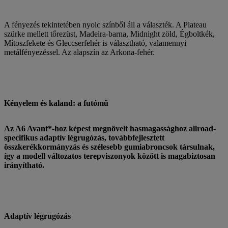
A fényezés tekintetében nyolc színből áll a választék. A Plateau
szürke mellett tőrezüst, Madeira-barna, Midnight zöld, Égboltkék,
Mítoszfekete és Gleccserfehér is választható, valamennyi
metálfényezéssel. Az alapszín az Arkona-fehér.
Kényelem és kaland: a futómű
Az A6 Avant*-hoz képest megnövelt hasmagassághoz allroad-
specifikus adaptív légrugózás, továbbfejlesztett
összkerékkormányzás és szélesebb gumiabroncsok társulnak,
így a modell változatos terepviszonyok között is magabiztosan
irányítható.
Adaptív légrugózás