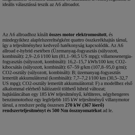
ideális választássá teszik az A6 allroadot.
Az A6 allroadhoz kínált
összes motor elektromosított
, és
mindegyikhez alapfelszereltségként quattro összkerékhajtás társul,
így a teljesítményhez kedvező hatékonyság kapcsolódik. Az A6
allroad e-hybrid esetében (Üzemanyag-fogyasztás (súlyozott,
kombinált): 2,9–2,6 l/100 km (81,1–90,5 US mpg); villamosenergia-
fogyasztás (súlyozott, kombinált): 16,2–15,7 kWh/100 km; CO2-
kibocsátás (súlyozott, kombinált): 67–59 g/km (107,8–95,0 g/mi);
CO2-osztály (súlyozott, kombinált): B; üzemanyag-fogyasztás
lemerült akkumulátorral (kombinált): 7,7–7,2 l/100 km (30,5–32,7
US mpg); CO2-osztály lemerült akkumulátorral: F) a modellhez első
alkalommal elérhető hálózatról tölthető hibrid változat;
hajtásláncában egy 185 kW teljesítményű, kétliteres, négyhengeres
benzinmotorhoz egy legfeljebb 105 kW teljesítményű villanymotor
társul, a rendszer pedig összesen
270 kW (367 lóerő)
rendszerteljesítményt és 500 Nm össznyomatékot
ad le.