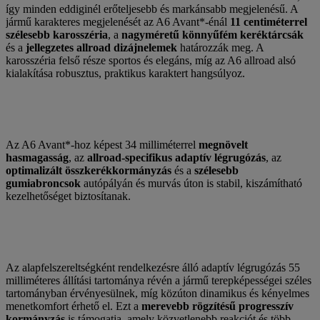
így minden eddiginél erőteljesebb és markánsabb megjelenésű. A
jármű karakteres megjelenését az A6 Avant*-énál
11 centiméterrel
szélesebb karosszéria
, a
nagyméretű könnyűfém
keréktárcsák
és a
jellegzetes allroad dizájnelemek
határozzák meg. A
karosszéria felső része sportos és elegáns, míg az A6 allroad alsó
kialakítása robusztus, praktikus karaktert hangsúlyoz.
Az A6 Avant*-hoz képest 34 milliméterrel
megnövelt
hasmagasság
, az
allroad-specifikus adaptív légrugózás
, az
optimalizált összkerékkormányzás
és a
szélesebb
gumiabroncsok
autópályán és murvás úton is stabil, kiszámítható
kezelhetőséget biztosítanak.
Az alapfelszereltségként rendelkezésre álló adaptív légrugózás 55
milliméteres állítási tartománya révén a jármű terepképességei széles
tartományban érvényesülnek, míg közúton dinamikus és kényelmes
menetkomfort érhető el. Ezt a
merevebb rögzítésű progresszív
kormányzás
is támogatja, amely közvetlenebb reakciót és több