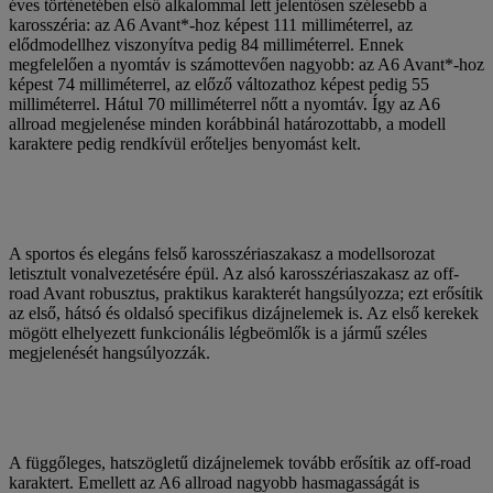
éves történetében első alkalommal lett jelentősen szélesebb a
karosszéria: az A6 Avant*-hoz képest 111 milliméterrel, az
elődmodellhez viszonyítva pedig 84 milliméterrel. Ennek
megfelelően a nyomtáv is számottevően nagyobb: az A6 Avant*-hoz
képest 74 milliméterrel, az előző változathoz képest pedig 55
milliméterrel. Hátul 70 milliméterrel nőtt a nyomtáv. Így az A6
allroad megjelenése minden korábbinál határozottabb, a modell
karaktere pedig rendkívül erőteljes benyomást kelt.
A sportos és elegáns felső karosszériaszakasz a modellsorozat
letisztult vonalvezetésére épül. Az alsó karosszériaszakasz az off-
road Avant robusztus, praktikus karakterét hangsúlyozza; ezt erősítik
az első, hátsó és oldalsó specifikus dizájnelemek is. Az első kerekek
mögött elhelyezett funkcionális légbeömlők is a jármű széles
megjelenését hangsúlyozzák.
A függőleges, hatszögletű dizájnelemek tovább erősítik az off-road
karaktert. Emellett az A6 allroad nagyobb hasmagasságát is