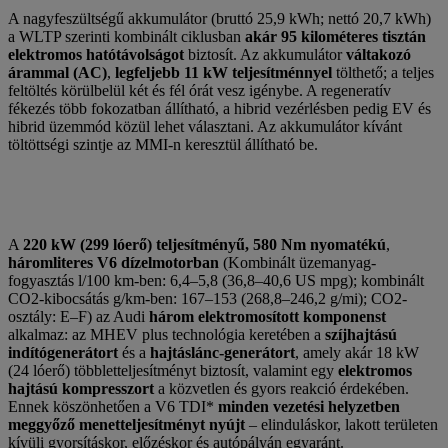
A nagyfeszültségű akkumulátor (bruttó 25,9 kWh; nettó 20,7 kWh)
a WLTP szerinti kombinált ciklusban
akár 95 kilométeres tisztán
elektromos hatótávolságot
biztosít. Az akkumulátor
váltakozó
árammal (AC)
,
legfeljebb 11 kW teljesítménnyel
tölthető; a teljes
feltöltés körülbelül két és fél órát vesz igénybe. A regeneratív
fékezés több fokozatban állítható, a hibrid vezérlésben pedig EV és
hibrid üzemmód közül lehet választani. Az akkumulátor kívánt
töltöttségi szintje az MMI-n keresztül állítható be.
A
220 kW (299 lóerő) teljesítményű, 580 Nm nyomatékú
,
háromliteres V6 dízelmotorban
(Kombinált üzemanyag-
fogyasztás l/100 km-ben: 6,4–5,8 (36,8–40,6 US mpg); kombinált
CO2-kibocsátás g/km-ben: 167–153 (268,8–246,2 g/mi); CO2-
osztály: E–F) az Audi
három elektromosított komponenst
alkalmaz: az MHEV plus technológia keretében a
szíjhajtású
indítógenerátort
és a
hajtáslánc-generátort
, amely akár 18 kW
(24 lóerő) többletteljesítményt biztosít, valamint egy
elektromos
hajtású kompresszort
a közvetlen és gyors reakció érdekében.
Ennek köszönhetően a V6 TDI*
minden vezetési helyzetben
meggyőző menetteljesítményt nyújt
– elinduláskor, lakott területen
kívüli gyorsításkor, előzéskor és autópályán egyaránt.