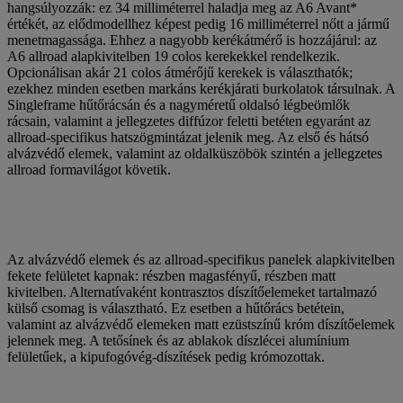
hangsúlyozzák: ez 34 milliméterrel haladja meg az A6 Avant*
értékét, az elődmodellhez képest pedig 16 milliméterrel nőtt a jármű
menetmagassága. Ehhez a nagyobb kerékátmérő is hozzájárul: az
A6 allroad alapkivitelben 19 colos kerekekkel rendelkezik.
Opcionálisan akár 21 colos átmérőjű kerekek is választhatók;
ezekhez minden esetben markáns kerékjárati burkolatok társulnak. A
Singleframe hűtőrácsán és a nagyméretű oldalsó légbeömlők
rácsain, valamint a jellegzetes diffúzor feletti betéten egyaránt az
allroad-specifikus hatszögmintázat jelenik meg. Az első és hátsó
alvázvédő elemek, valamint az oldalküszöbök szintén a jellegzetes
allroad formavilágot követik.
Az alvázvédő elemek és az allroad-specifikus panelek alapkivitelben
fekete felületet kapnak: részben magasfényű, részben matt
kivitelben. Alternatívaként kontrasztos díszítőelemeket tartalmazó
külső csomag is választható. Ez esetben a hűtőrács betétein,
valamint az alvázvédő elemeken matt ezüstszínű króm díszítőelemek
jelennek meg. A tetősínek és az ablakok díszlécei alumínium
felületűek, a kipufogóvég-díszítések pedig krómozottak.