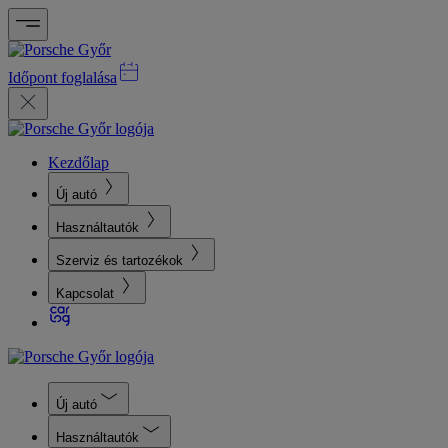
Időpont foglalása
Kezdőlap
Új autó
Használtautók
Szerviz és tartozékok
Kapcsolat
Új autó
Használtautók