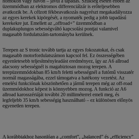
homokon vagy havon – javul a tapadás. Szükség esetén ebben az
üzemmódban az elektromos differenciálzár is erőteljesebben
avatkozik be. A célzott fékbeavatkozás nagyrészt megakadályozza
az egyes kerekek kipörgését, a nyomaték pedig a jobb tapadású
kerekekre jut. Emellett az „offroad+” üzemmódban a
duplakuplungos sebességváltó kapcsolási pontjai valamivel
magasabb fordulatszám-tartományba kerülnek.
Terepen az S tronic tovább tartja az egyes fokozatokat, és csak
magasabb motorfordulatszámon kapcsol fel. Ez összességében
egyenletesebb teljesítményleadást eredményez, így az A6 allroad
alacsony sebességnél is magabiztosan mozog terepen. A
terepüzemmódokban 85 km/h feletti sebességnél a futómű visszatér
normál magasságába, ezzel támogatva a hatékony vezetést. Az
emelési funkciónak köszönhetően a jármű terepen még az off-road
üzemmódokhoz képest is könnyebben mozog. A funkció az A6
allroad karosszériáját további 20 milliméterrel emeli meg, és
legfeljebb 35 km/h sebességig használható – ez különösen előnyös
egyenetlen terepen.
A korábbiakhoz hasonlóan a „comfort”, „balanced” és „efficiency”