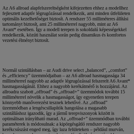
Az A6 allroad alapfelszereltségként kifejezetten ehhez a modellhez
fejlesztett adaptív légrugózással rendelkezik, ami minden útfelületen
optimális kezelhetőséget biztosít. A rendszer 55 milliméteres állítási
tartományt biztosít, ami 25 milliméterrel nagyobb, mint az A6
Avant* esetében. Így a modell terepen is sokoldalú képességekkel
rendelkezik, közúti használat során pedig dinamikus és komfortos
vezetési élményt biztosít.
Normál szintállásban – az Audi drive select „balanced”, „comfort”
és „efficiency” üzemmódjaiban – az A6 allroad hasmagassága 34
milliméterrel nagyobb az adaptív légrugózással felszerelt A6 Avant*
hasmagasságánál. Ehhez a nagyobb kerékátmérő is hozzájárul. Az
allroadra szabott „offroad” és „offroad+” üzemmódok további 15
milliméterrel növelik a hasmagasságot, így egyenetlen terepen
könnyebb manőverezést tesznek lehetővé. Az „offroad”
üzemmódban a lengéscsillapítók hangolása a magasabb
szintálláshoz igazodik, így a jármű terepviszonyok között is
optimálisan irányítható marad. Az „offroad+” üzemmódban további
paraméterek is módosulnak: a kipörgésgátló rendszer nagyobb
kerékcsúszást enged meg, így laza felületeken – például murván,