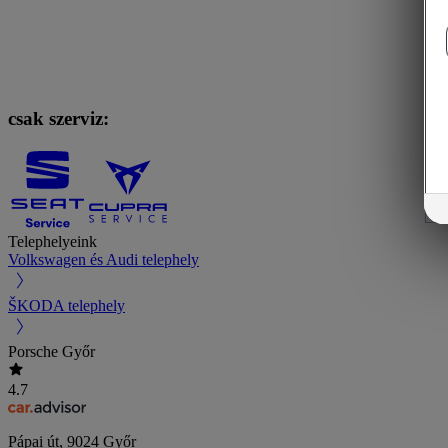
csak szerviz:
Telephelyeink
Volkswagen és Audi telephely
ŠKODA telephely
Porsche Győr
4.7
Pápai út
,
9024
Győr