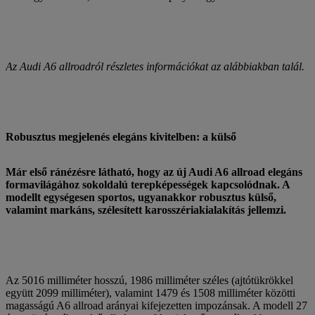
Az Audi A6 allroadról részletes információkat az alábbiakban talál.
Robusztus megjelenés elegáns kivitelben: a külső
Már első ránézésre látható, hogy az új Audi A6 allroad elegáns
formavilágához sokoldalú terepképességek kapcsolódnak. A
modellt egységesen sportos, ugyanakkor robusztus külső,
valamint markáns, szélesített karosszériakialakítás jellemzi.
Az 5016 milliméter hosszú, 1986 milliméter széles (ajtótükrökkel
együtt 2099 milliméter), valamint 1479 és 1508 milliméter közötti
magasságú A6 allroad arányai kifejezetten impozánsak. A modell 27