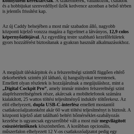
könnyűfém keréktárcsák
. A szakemberek, vállalkozók, családok
és a hobbijukat szenvedéllyel űzők kedvence azonban a belső térben
is jelentős frissítést kap.
Az új Caddy belsejében a most már szabadon álló, nagyobb
központi kijelző vonzza magára a figyelmet a látványos,
12,9 colos
képernyőátlójával
. Az egyedileg testre szabható kezelőfelületek
gyors hozzáférést biztosítanak a gyakran használt alkalmazásokhoz.
A megújult üléskárpitok és a felszereltségi szinttől függően eltérő
dekorbetétek szintén jól látható, új hangsúlyokat teremtenek.
Emellett olyan részletek is hozzájárulnak a megújuláshoz, mint a
„Digital Cockpit Pro”
, amely immár minden felszereltségi szint
alapfelszereltségének része, akárcsak a mobiltelefonok számára
kialakított, 25 wattos töltési teljesítményű induktív töltőrekesz. Az
elöl elhelyezett,
dupla USB-C-interfész
emellett mostantól
csatlakozóaljzatonként akár 60 watt töltési teljesítményt is biztosít. A
központi kijelző alatt található beltéri hőmérséklet-szabályozás
kezelése is ugyancsak egyszerűbbé vált a most már
megvilágított
csúszóérintőknek
köszönhetően. A korábban opcionális,
műszerfalon elhelyezett 12 V-os csatlakozóaljzatot pedig egy