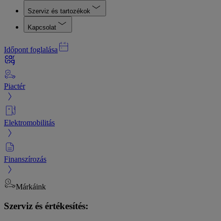
Szerviz és tartozékok
Kapcsolat
Időpont foglalása
Piactér
Elektromobilitás
Finanszírozás
Márkáink
Szerviz és értékesítés: