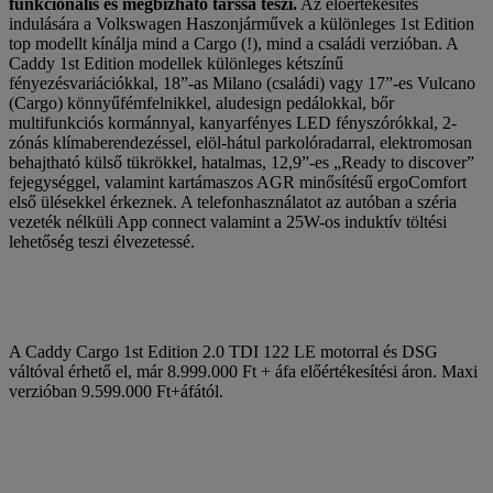
funkcionális és megbízható társsá teszi.
Az előértékesítés
indulására a Volkswagen Haszonjárművek a különleges 1st Edition
top modellt kínálja mind a Cargo (!), mind a családi verzióban. A
Caddy 1st Edition modellek különleges kétszínű
fényezésvariációkkal, 18”-as Milano (családi) vagy 17”-es Vulcano
(Cargo) könnyűfémfelnikkel, aludesign pedálokkal, bőr
multifunkciós kormánnyal, kanyarfényes LED fényszórókkal, 2-
zónás klímaberendezéssel, elöl-hátul parkolóradarral, elektromosan
behajtható külső tükrökkel, hatalmas, 12,9”-es „Ready to discover”
fejegységgel, valamint kartámaszos AGR minősítésű ergoComfort
első ülésekkel érkeznek. A telefonhasználatot az autóban a széria
vezeték nélküli App connect valamint a 25W-os induktív töltési
lehetőség teszi élvezetessé.
A Caddy Cargo 1st Edition 2.0 TDI 122 LE motorral és DSG
váltóval érhető el, már 8.999.000 Ft + áfa előértékesítési áron. Maxi
verzióban 9.599.000 Ft+áfától.