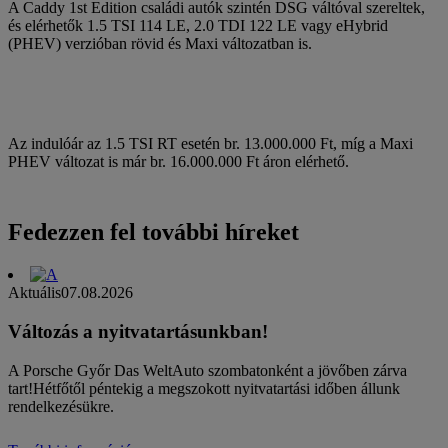
A Caddy 1st Edition családi autók szintén DSG váltóval szereltek,
és elérhetők 1.5 TSI 114 LE, 2.0 TDI 122 LE vagy eHybrid
(PHEV) verzióban rövid és Maxi változatban is.
Az indulóár az 1.5 TSI RT esetén br. 13.000.000 Ft, míg a Maxi
PHEV változat is már br. 16.000.000 Ft áron elérhető.
Fedezzen fel további híreket
Aktuális
07.08.2026
Változás a nyitvatartásunkban!
A Porsche Győr Das WeltAuto szombatonként a jövőben zárva
tart!Hétfőtől péntekig a megszokott nyitvatartási időben állunk
rendelkezésükre.