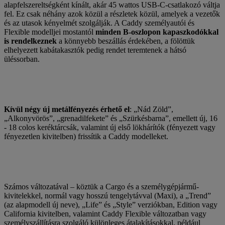
alapfelszereltségként kínált, akár 45 wattos USB-C-csatlakozó váltja
fel. Ez csak néhány azok közül a részletek közül, amelyek a vezetők
és az utasok kényelmét szolgálják. A Caddy személyautói és
Flexible modelljei mostantól
minden B-oszlopon kapaszkodókkal
is rendelkeznek
a könnyebb beszállás érdekében, a fölöttük
elhelyezett kabátakasztók pedig rendet teremtenek a hátsó
üléssorban.
Kívül négy új metálfényezés érhető el
: „Nád Zöld”,
„Alkonyvörös”, „grenadilfekete” és „Szürkésbarna”, emellett új, 16
- 18 colos keréktárcsák, valamint új első lökhárítók (fényezett vagy
fényezetlen kivitelben) frissítik a Caddy modelleket.
Számos változatával – köztük a Cargo és a személygépjármű-
kivitelekkel, normál vagy hosszú tengelytávval (Maxi), a „Trend”
(az alapmodell új neve), „Life” és „Style” verziókban, Edition vagy
California kivitelben, valamint Caddy Flexible változatban vagy
személyszállításra szolgáló különleges átalakításokkal, például