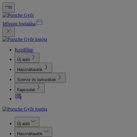
Időpont foglalása
Kezdőlap
Új autó
Használtautók
Szerviz és tartozékok
Kapcsolat
Új autó
Használtautók