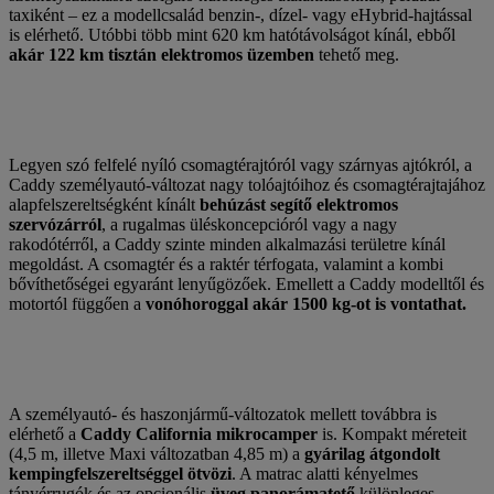
taxiként – ez a modellcsalád benzin-, dízel- vagy eHybrid-hajtással
is elérhető. Utóbbi több mint 620 km hatótávolságot kínál, ebből
akár 122 km tisztán elektromos üzemben
tehető meg.
Legyen szó felfelé nyíló csomagtérajtóról vagy szárnyas ajtókról, a
Caddy személyautó-változat nagy tolóajtóihoz és csomagtérajtajához
alapfelszereltségként kínált
behúzást segítő elektromos
szervózárról
, a rugalmas üléskoncepcióról vagy a nagy
rakodótérről, a Caddy szinte minden alkalmazási területre kínál
megoldást. A csomagtér és a raktér térfogata, valamint a kombi
bővíthetőségei egyaránt lenyűgözőek. Emellett a Caddy modelltől és
motortól függően a
vonóhoroggal akár 1500 kg-ot is vontathat.
A személyautó- és haszonjármű-változatok mellett továbbra is
elérhető a
Caddy California mikrocamper
is. Kompakt méreteit
(4,5 m, illetve Maxi változatban 4,85 m) a
gyárilag átgondolt
kempingfelszereltséggel ötvözi
. A matrac alatti kényelmes
tányérrugók és az opcionális
üveg panorámatető
különleges