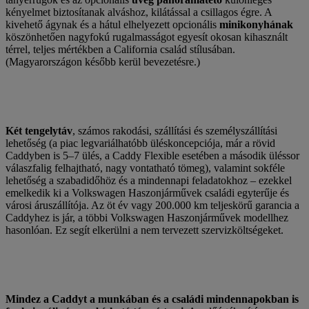
kényelmet biztosítanak alváshoz, kilátással a csillagos égre. A
kivehető ágynak és a hátul elhelyezett opcionális
minikonyhának
köszönhetően nagyfokú rugalmasságot egyesít okosan kihasznált
térrel, teljes mértékben a California család stílusában.
(Magyarországon később kerül bevezetésre.)
Két tengelytáv
, számos rakodási, szállítási és személyszállítási
lehetőség (a piac legvariálhatóbb üléskoncepciója, már a rövid
Caddyben is 5–7 ülés, a Caddy Flexible esetében a második üléssor
válaszfalig felhajtható, nagy vontatható tömeg), valamint sokféle
lehetőség a szabadidőhöz és a mindennapi feladatokhoz – ezekkel
emelkedik ki a Volkswagen Haszonjárművek családi egyterűje és
városi áruszállítója. Az öt év vagy 200.000 km teljeskörű garancia a
Caddyhez is jár, a többi Volkswagen Haszonjárművek modellhez
hasonlóan. Ez segít elkerülni a nem tervezett szervizköltségeket.
Mindez a Caddyt a munkában és a családi mindennapokban is