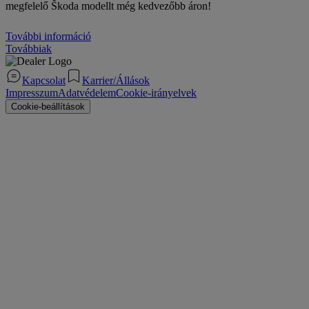
megfelelő Škoda modellt még kedvezőbb áron!
További információ
Továbbiak
Kapcsolat
Karrier/Állások
Impresszum
Adatvédelem
Cookie-irányelvek
Cookie-beállítások