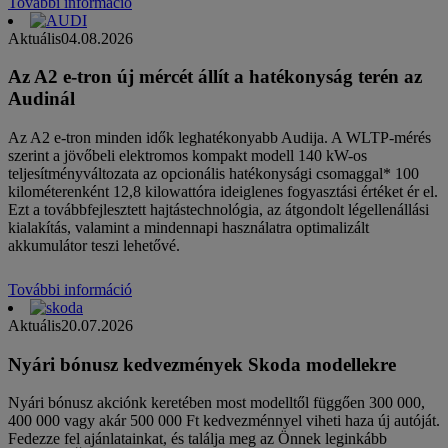
További információ
Aktuális
04.08.2026
Az A2 e-tron új mércét állít a hatékonyság terén az
Audinál
Az A2 e-tron minden idők leghatékonyabb Audija. A WLTP-mérés
szerint a jövőbeli elektromos kompakt modell 140 kW-os
teljesítményváltozata az opcionális hatékonysági csomaggal* 100
kilométerenként 12,8 kilowattóra ideiglenes fogyasztási értéket ér el.
Ezt a továbbfejlesztett hajtástechnológia, az átgondolt légellenállási
kialakítás, valamint a mindennapi használatra optimalizált
akkumulátor teszi lehetővé.
További információ
Aktuális
20.07.2026
Nyári bónusz kedvezmények Skoda modellekre
Nyári bónusz akciónk keretében most modelltől függően 300 000,
400 000 vagy akár 500 000 Ft kedvezménnyel viheti haza új autóját.
Fedezze fel ajánlatainkat, és találja meg az Önnek leginkább