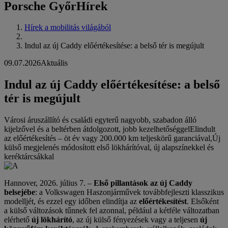
Porsche Győr
Hírek
Hírek a mobilitás világából
Indul az új Caddy előértékesítése: a belső tér is megújult
09.07.2026
Aktuális
Indul az új Caddy előértékesítése: a belső
tér is megújult
Városi áruszállító és családi egyterű nagyobb, szabadon álló
kijelzővel és a beltérben átdolgozott, jobb kezelhetőséggelElindult
az előértékesítés – öt év vagy 200.000 km teljeskörű garanciával,Új
külső megjelenés módosított első lökhárítóval, új alapszínekkel és
keréktárcsákkal
Hannover, 2026. július 7. –
Első pillantások az új Caddy
belsejébe
: a Volkswagen Haszonjárművek továbbfejleszti klasszikus
modelljét, és ezzel egy időben elindítja az
előértékesítést
. Elsőként
a külső változások tűnnek fel azonnal, például a kétféle változatban
elérhető
új lökhárító
, az új külső fényezések vagy a teljesen
új